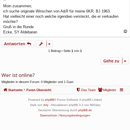
e
Moin zusammen,
i
ich suche originale Winschen von A&R für meine 6KR, BJ 1963.
t
r
Hat vielleicht einer noch welche irgendwo versteckt, die er verkaufen
a
möchte?
g
Gruß in die Runde
Ecke, SY Aldebaran
a
c
Antworten
h
o
1 Beitrag • Seite
1
von
1
b
e
Gehe zu
n
Wer ist online?
Mitglieder in diesem Forum: 0 Mitglieder und 1 Gast
Startseite
Foren-Übersicht
Das Team
Mitglieder
Powered by
phpBB
® Forum Software © phpBB Limited
Style von
Arty
- Aktualisieren phpBB 3.2 von MrGaby
Deutsche Übersetzung durch
phpBB.de
Datenschutz
|
Nutzungsbedingungen