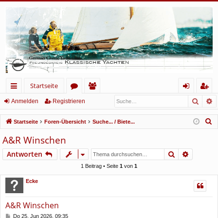
Startseite
Such
E
ch
or
itg
n
eg
Anmelden
Registrieren
ne
en
lie
m
ist
S
Startseite
Foren-Übersicht
Suche... / Biete...
llz
de
el
rie
u
A&R Winschen
c
ug
r
de
re
Suche
Erweiter
Antworten
h
rif
n
n
e
1 Beitrag • Seite
1
von
1
f
Ecke
A&R Winschen
B
Do 25. Jun 2026, 09:35