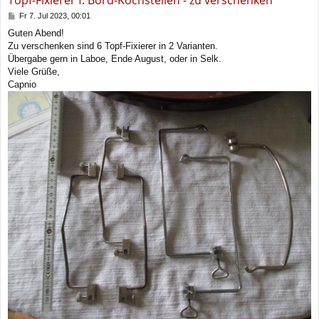
Topf-Fixierer f. Bord-Kochstellen - zu verschenken
B
Fr 7. Jul 2023, 00:01
e
Guten Abend!
i
Zu verschenken sind 6 Topf-Fixierer in 2 Varianten.
t
r
Übergabe gern in Laboe, Ende August, oder in Selk.
a
Viele Grüße,
g
Capnio