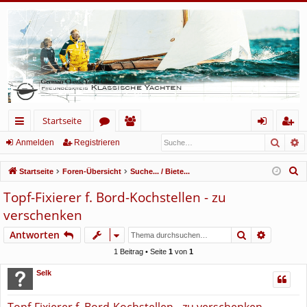
Startseite
Such
E
ch
or
itg
n
eg
Anmelden
Registrieren
ne
en
lie
m
ist
S
Startseite
Foren-Übersicht
Suche... / Biete...
llz
de
el
rie
u
Topf-Fixierer f. Bord-Kochstellen - zu
c
ug
r
de
re
verschenken
h
rif
n
n
e
Suche
Erweiter
Antworten
f
1 Beitrag • Seite
1
von
1
Selk