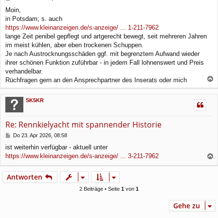
e
Moin,
i
in Potsdam; s. auch
t
r
https://www.kleinanzeigen.de/s-anzeige/ ... 1-211-7962
a
lange Zeit penibel gepflegt und artgerecht bewegt, seit mehreren Jahren
g
im meist kühlen, aber eben trockenen Schuppen.
Je nach Austrocknungsschäden ggf. mit begrenztem Aufwand wieder
ihrer schönen Funktion zuführbar - in jedem Fall lohnenswert und Preis
verhandelbar.
Rüchfragen gern an den Ansprechpartner des Inserats oder mich
a
c
SK5KR
h
o
b
Re: Rennkielyacht mit spannender Historie
e
n
B
Do 23. Apr 2026, 08:58
e
ist weiterhin verfügbar - aktuell unter
i
https://www.kleinanzeigen.de/s-anzeige/ ... 3-211-7962
t
a
r
a
c
Antworten
g
h
o
2 Beiträge • Seite
1
von
1
b
e
Gehe zu
n