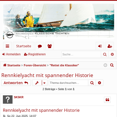
Startseite
Such
E
ch
or
itg
n
eg
Anmelden
Registrieren
ne
en
lie
m
ist
S
Startseite
Foren-Übersicht
"Rettet die Klassiker"
llz
de
el
rie
u
Rennkielyacht mit spannender Historie
c
ug
r
de
re
Suche
Erweiter
Antworten
h
rif
n
n
e
2 Beiträge • Seite
1
von
1
f
SK5KR
Rennkielyacht mit spannender Historie
B
So 22. Jun 2025, 14:07