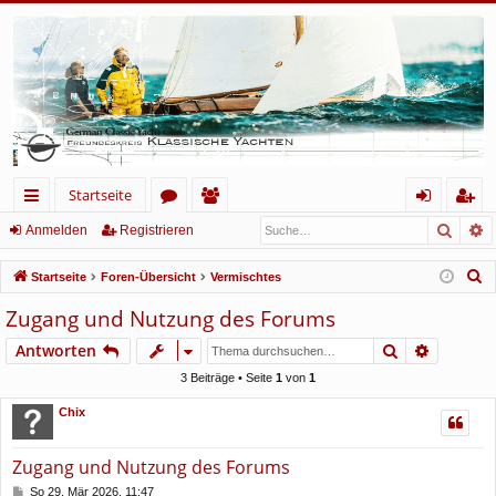
Startseite
Such
E
ch
or
itg
n
eg
Anmelden
Registrieren
ne
en
lie
m
ist
S
Startseite
Foren-Übersicht
Vermischtes
llz
de
el
rie
u
Zugang und Nutzung des Forums
c
ug
r
de
re
Suche
Erweiter
Antworten
h
rif
n
n
e
3 Beiträge • Seite
1
von
1
f
Chix
Zugang und Nutzung des Forums
B
So 29. Mär 2026, 11:47