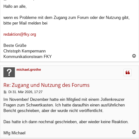
e
Hallo an alle,
i
t
r
wenn es Probleme mit dem Zugang zum Forum oder der Nutzung gibt,
a
bitte per Mail melden bei
g
redaktion@fky.org
Beste Grüße
Christoph Kempermann
Kommunikationsteam FKY
a
c
michael.grothe
h
o
b
Re: Zugang und Nutzung des Forums
e
n
B
Di 31. Mär 2026, 17:27
e
Im November/ Dezember hatte ein Mitglied mit einem Jollenkreuzer
i
Fragen zum Schwertkasten. Ich hatte daraufhin einen ausführlichen
t
r
Bericht geschrieben, aber der wurde nicht veröffentlicht.
a
g
Das hatte ich dann nochmal geschrieben, aber wieder keine Reaktion.
Mfg Michael
a