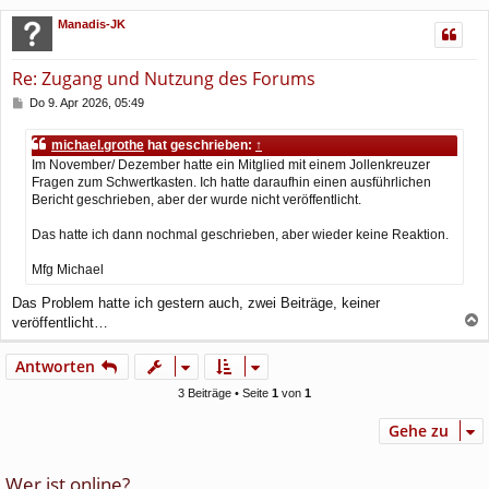
c
Manadis-JK
h
o
b
Re: Zugang und Nutzung des Forums
e
n
B
Do 9. Apr 2026, 05:49
e
i
michael.grothe
hat geschrieben:
↑
t
Im November/ Dezember hatte ein Mitglied mit einem Jollenkreuzer
r
Fragen zum Schwertkasten. Ich hatte daraufhin einen ausführlichen
a
Bericht geschrieben, aber der wurde nicht veröffentlicht.
g
Das hatte ich dann nochmal geschrieben, aber wieder keine Reaktion.
Mfg Michael
Das Problem hatte ich gestern auch, zwei Beiträge, keiner
veröffentlicht…
a
c
Antworten
h
o
3 Beiträge • Seite
1
von
1
b
e
Gehe zu
n
Wer ist online?